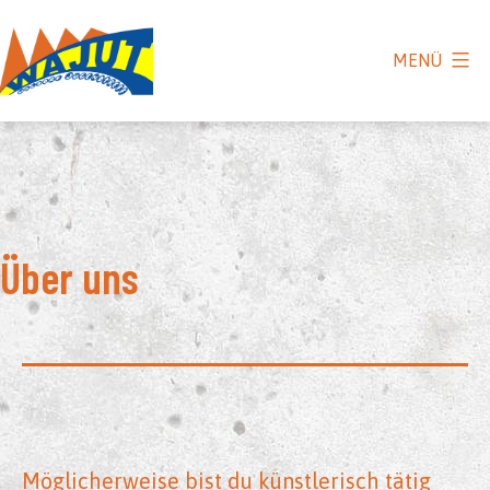
Zum
Inhalt
MENÜ
springen
Über uns
Möglicherweise bist du künstlerisch tätig